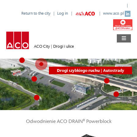
Return to the city
Log in
www.aco.pl
ACO City
|
Drogi i ulice
Drogi szybkiego ruchu | Autostrady
Odwodnienie ACO DRAIN® Powerblock