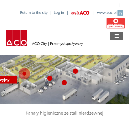
Return to the city
Log in
www.aco.pl
ACO City
|
Przemysł spożywczy
cyjny
Kanały higieniczne ze stali nierdzewnej